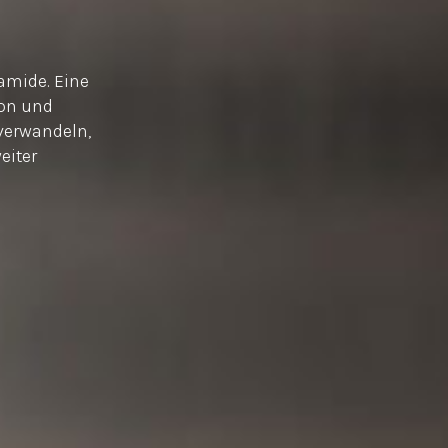
amide. Eine
ion und
verwandeln,
eiter