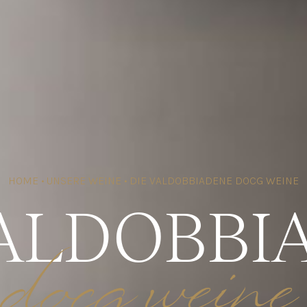
HOME
•
UNSERE WEINE
•
DIE VALDOBBIADENE DOCG WEINE
VALDOBBI