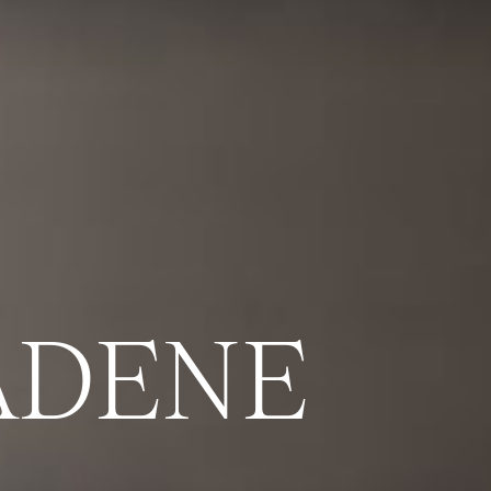
ADENE