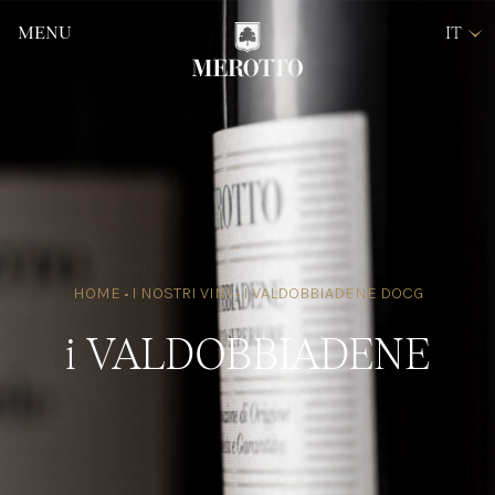
MENU
IT
EN
DE
WINE
M
CLUB
PRENOTA LA TUA
ESPERIENZA
SHOP ONLINE
HOME
•
I NOSTRI VINI
•
I VALDOBBIADENE DOCG
i
VALDOBBIADENE