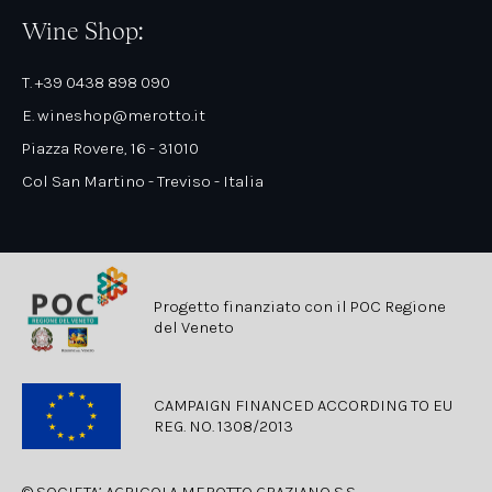
Wine Shop:
T. +39 0438 898 090
E. wineshop@merotto.it
Piazza Rovere, 16 - 31010
Col San Martino - Treviso - Italia
Progetto finanziato con il POC Regione
del Veneto
CAMPAIGN FINANCED ACCORDING TO EU
REG. NO. 1308/2013
© SOCIETA’ AGRICOLA MEROTTO GRAZIANO S.S.