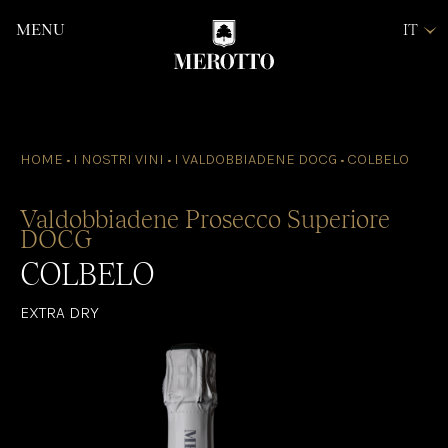
MENU
IT
EN
DE
WINE
M
CLUB
PRENOTA LA TUA
ESPERIENZA
SHOP ONLINE
HOME
•
I NOSTRI VINI
•
I VALDOBBIADENE DOCG
•
COLBELO
Valdobbiadene Prosecco Superiore
DOCG
COLBELO
EXTRA DRY