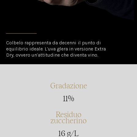
Colbelo rappresenta da decenni il punto di
equilibrio ideale. L’uva glera in versione Extra
Dry, ovvero un’attitudine che diventa vino..
Gradazione
11%
Residuo
zuccherino
16 g/L