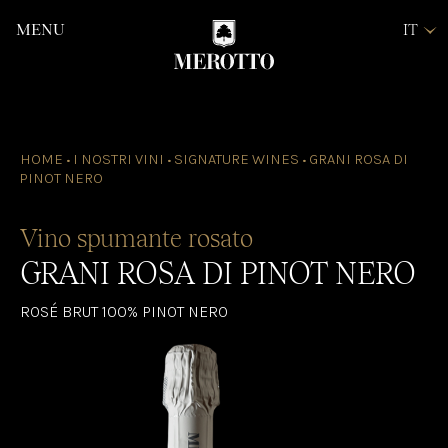
MENU
IT
EN
DE
WINE
M
CLUB
PRENOTA LA TUA
ESPERIENZA
SHOP ONLINE
HOME
•
I NOSTRI VINI
•
SIGNATURE WINES
•
GRANI ROSA DI
PINOT NERO
Vino spumante rosato
GRANI ROSA DI PINOT NERO
ROSÉ BRUT 100% PINOT NERO