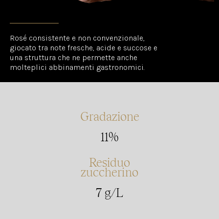
Rosé consistente e non convenzionale,
giocato tra note fresche, acide e succose e
una struttura che ne permette anche
molteplici abbinamenti gastronomici.
Gradazione
11%
Residuo
zuccherino
7 g/L